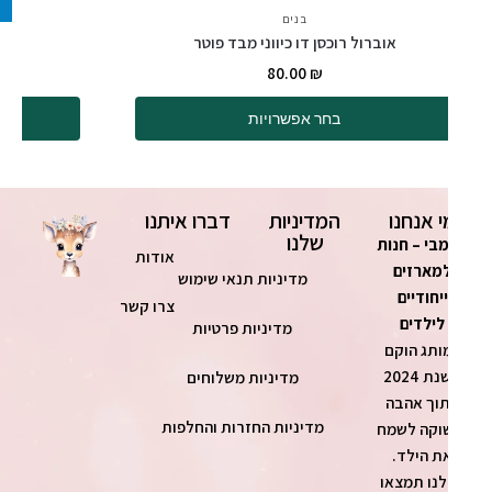
בנים
אוברול רוכסן דו כיווני מבד פוטר
זוג או
80.00
₪
בחר אפשרויות
ה
י אנחנו
המדיניות
דברו איתנו
שלנו
בי – חנות
אודות
מארזים
מדיניות תנאי שימוש
ייחודיים
צרו קשר
לילדים
מדיניות פרטיות
ותג הוקם
בשנת 2024
מדיניות משלוחים
וך אהבה
מדיניות החזרות והחלפות
וקה לשמח
ת הילד.
נו תמצאו