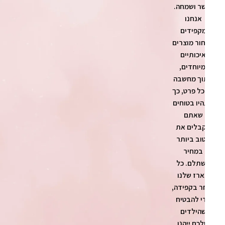
ר ושמחה.
אנחנו
קפידים
ור מוצרים
יכותיים
מיוחדים,
ך מחשבה
כל פרט, כך
יו בטוחים
שאתם
בלים את
וב ביותר
במחיר
תלם. כל
רז שלנו
ר בקפידה,
י להבטיח
הילדים
כם ייהנו