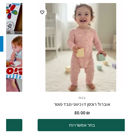
בנות
אוברול רוכסן דו כיווני מבד פוטר
80.00
₪
בחר אפשרויות
ה