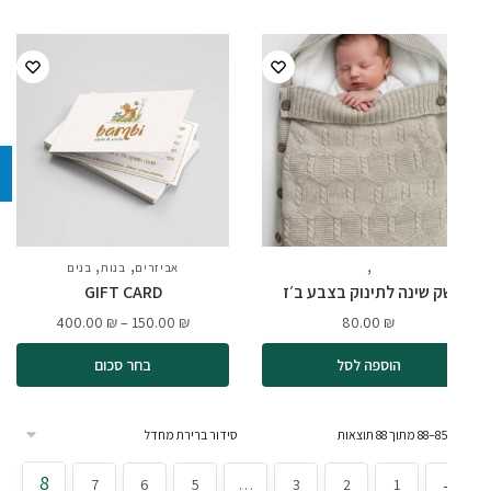
,
,
,
בנות
בנים
אביזרים
בנות
בנים
ק שינה לתינוק בצבע ב׳ז
GIFT CARD
400.00
₪
–
150.00
₪
80.00
₪
הוספה לסל
בחר סכום
8
7
6
5
…
3
2
1